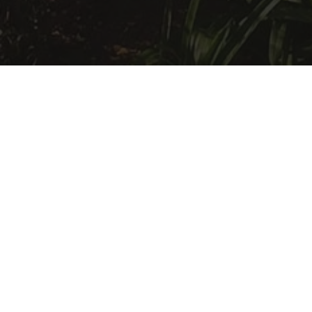
De acuerdo con lo establecido en el Reglamento
General de Protección de Datos, le informamos
que trataremos sus datos personales con la
finalidad de:
Informarle sobre los productos o servicios
publicados en nuestra web.
Los datos personales proporcionados se
conservarán, mientras se mantenga la relación
mercantil, no se solicite su supresión por el