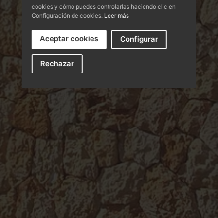
cookies y cómo puedes controlarlas haciendo clic en
Política de privacidad
Configuración de cookies.
Leer más
Aceptar cookies
Configurar
Rechazar