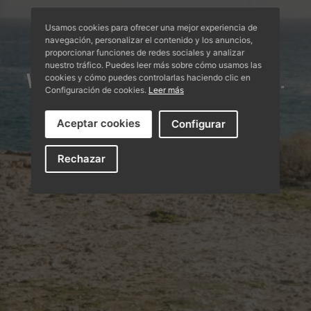
Usamos cookies para ofrecer una mejor experiencia de
navegación, personalizar el contenido y los anuncios,
proporcionar funciones de redes sociales y analizar
nuestro tráfico. Puedes leer más sobre cómo usamos las
We contribute to well-being.
cookies y cómo puedes controlarlas haciendo clic en
Configuración de cookies.
Leer más
Publications
Aceptar cookies
Configurar
Rechazar