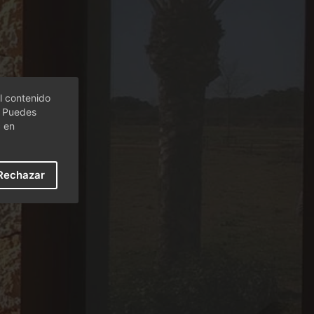
l contenido
. Puedes
c en
Rechazar